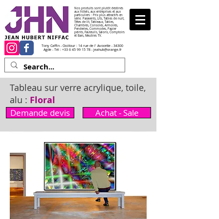
Nos produits sont plutôt destinés
aux hôtels, aux entreprises et aux
particuliers : Prix plus attractifs en
série. Paravents, Lits, Tables de nuit,
Têtes de lit, Tableaux, Tables,
Chambres, Consoles, Armoires,
Penderies, Commodes, Papier
peints, Fauteuils, Salons, Comptoirs
et Bars, Meubles TV.
Tony Caffin - Occitour : 14 rue de l' Avocette - 34300
Agde - Tél :
+33 6 45 99 15 78
-
jeahub@orange.fr
Tableau sur verre acrylique, toile,
alu :
Floral
Demande devis
Achat - Sale