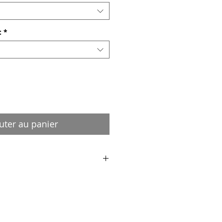
:
*
uter au panier
eau :
xiglass : épaisseur 3 à 5 mm
 tableau. Accrochage mural par 2
 fournies avec le tableau.
rtiste. Prévoir montage sur chassis