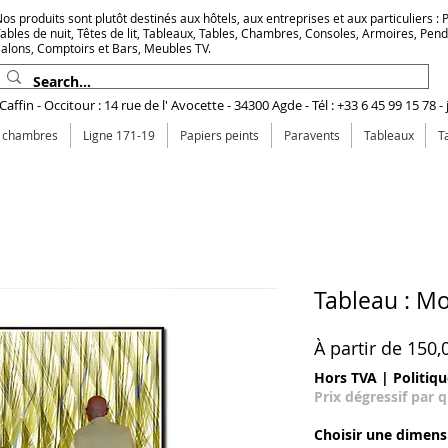
os produits sont plutôt destinés aux hôtels, aux entreprises et aux particuliers : Pr
ables de nuit, Têtes de lit, Tableaux, Tables, Chambres, Consoles, Armoires, Pen
alons, Comptoirs et Bars, Meubles TV.
affin - Occitour : 14 rue de l' Avocette - 34300 Agde - Tél : +33 6 45 99 15 78 -
e chambres
Ligne 171-19
Papiers peints
Paravents
Tableaux
T
Tableau : M
À partir de
150,
Hors TVA
|
Politiqu
Prix dégressif par 
Choisir une dimens