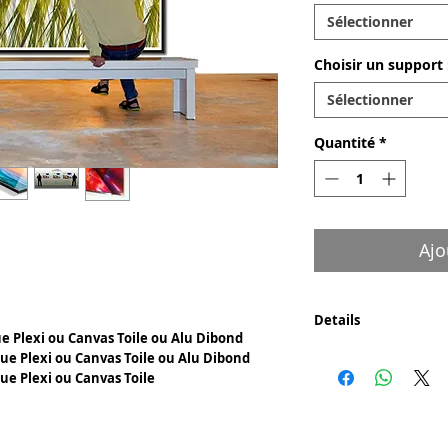
Sélectionner
Choisir un support 
Sélectionner
Quantité
*
Ajo
Details
que Plexi ou Canvas Toile ou Alu Dibond
Composants par tabl
ique Plexi ou Canvas Toile ou Alu Dibond
- Verre acrylique ple
que Plexi ou Canvas Toile
suivant la taille du
baguettes aluminium
- Canvas ou toile d'a