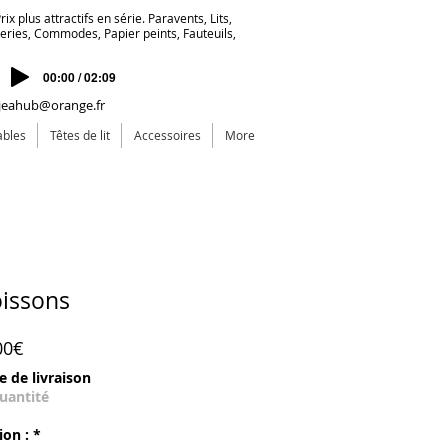
ix plus attractifs en série. Paravents, Lits,
deries, Commodes, Papier peints, Fauteuils,
00:00 / 02:09
jeahub@orange.fr
ables
Têtes de lit
Accessoires
More
oissons
Prix promotionnel
00€
e de livraison
quantité
ion :
*