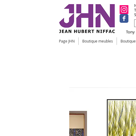
N
T
S
Tony C
Page JHN
Boutique meubles
Boutiqu