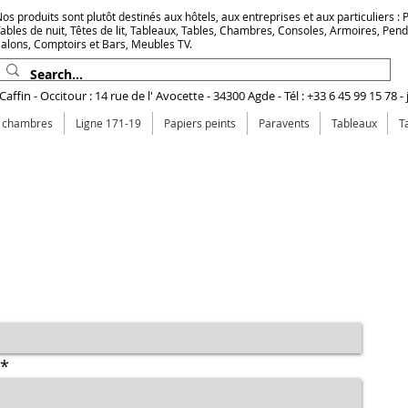
os produits sont plutôt destinés aux hôtels, aux entreprises et aux particuliers : Pr
ables de nuit, Têtes de lit, Tableaux, Tables, Chambres, Consoles, Armoires, Pen
alons, Comptoirs et Bars, Meubles TV.
affin - Occitour : 14 rue de l' Avocette - 34300 Agde - Tél : +33 6 45 99 15 78 -
e chambres
Ligne 171-19
Papiers peints
Paravents
Tableaux
T
lisées sur ordinateur et imprimées en France.
on sur place. Envoyez moi un E-mail.
duit que vous souhaitez.
Me
ap
Th
yo