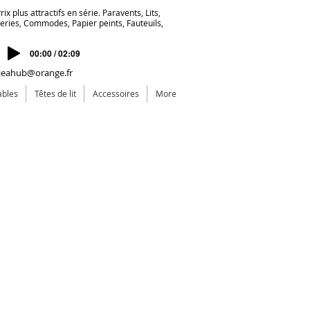
ix plus attractifs en série. Paravents, Lits,
deries, Commodes, Papier peints, Fauteuils,
00:00 / 02:09
jeahub@orange.fr
ables
Têtes de lit
Accessoires
More
rci pour votre visite et vos
préciations
ank you for your visit and
ur appreciations