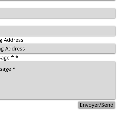
ng Address
sage *
Envoyer/Send