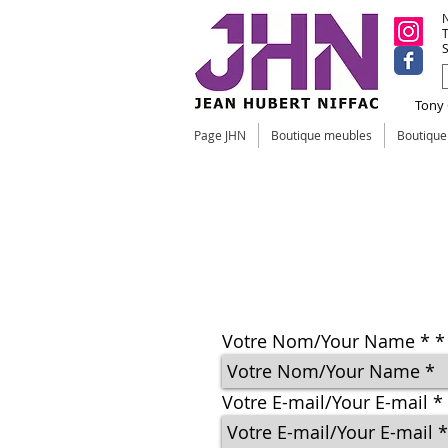
N
T
S
Tony C
Page JHN
Boutique meubles
Boutiqu
Contact
Toutes mes créations sont réa
Il n'y a pas de hall d'expositi
Demandez un devis sur le pro
Votre Nom/Your Name *
Votre E-mail/Your E-mail *