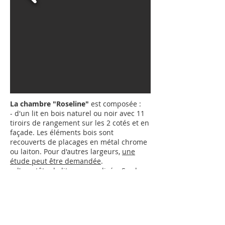
La chambre "Roseline"
est composée :
- d'un lit en bois naturel ou noir avec 11
tiroirs de rangement sur les 2 cotés et en
façade. Les éléments bois sont
recouverts de placages en métal chrome
ou laiton.
Pour d'autres largeurs,
une
étude peut être demandée
.
- d'une tête de lit personnalisée. Sur le
visuel ci-dessus, c'est le tableau
"Roseline" mais vous pouvez choisir un
autre visuel parmi les "
Tableaux
" que
Jean Hubert Niffac propose.
- d'un sommier à lattes de bois.
Pour