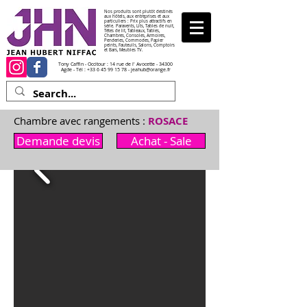
Nos produits sont plutôt destinés
aux hôtels, aux entreprises et aux
particuliers : Prix plus attractifs en
série. Paravents, Lits, Tables de nuit,
Têtes de lit, Tableaux, Tables,
Chambres, Consoles, Armoires,
Penderies, Commodes, Papier
peints, Fauteuils, Salons, Comptoirs
et Bars, Meubles TV.
Tony Caffin - Occitour : 14 rue de l' Avocette - 34300
Agde - Tél :
+33 6 45 99 15 78
-
jeahub@orange.fr
Chambre avec rangements :
ROSACE
Demande devis
Achat - Sale