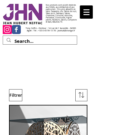
Nos produits sont plutôt destinés
aux hôtels, aux entreprises et aux
particuliers : Prix plus attractifs en
série. Paravents, Lits, Tables de nuit,
Têtes de lit, Tableaux, Tables,
Chambres, Consoles, Armoires,
Penderies, Commodes, Papier
peints, Fauteuils, Salons, Comptoirs
et Bars, Meubles TV.
Tony Caffin - Occitour : 14 rue de l' Avocette - 34300
Agde - Tél :
+33 6 45 99 15 78
-
jeahub@orange.fr
Les tables carrées
Les prix des pieds de table carrée sont
indiqués ici à titre indicatif et peuvent
changer suivant l'évolution du prix des
matières premières . Un devis vous sera
proposé avant toute vente.
Filtrer