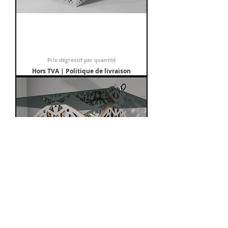
Table carrée 4 pieds droits -
Modèle Jungle
Prix promotionnel
À partir de
800,00 €
Prix dégressif par quantité
Hors TVA
|
Politique de livraison
Table carrée 4 pieds droits -