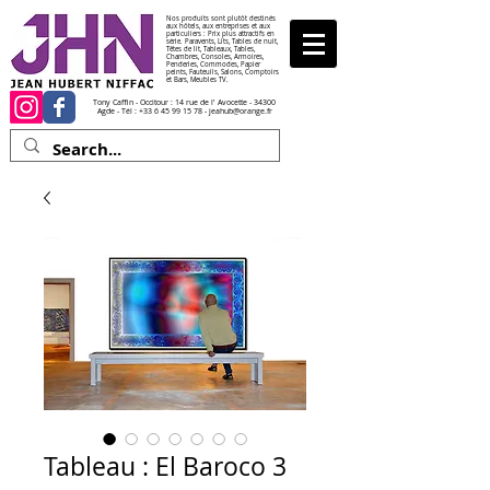
Nos produits sont plutôt destinés
aux hôtels, aux entreprises et aux
particuliers : Prix plus attractifs en
série. Paravents, Lits, Tables de nuit,
Têtes de lit, Tableaux, Tables,
Chambres, Consoles, Armoires,
Penderies, Commodes, Papier
peints, Fauteuils, Salons, Comptoirs
et Bars, Meubles TV.
Tony Caffin - Occitour : 14 rue de l' Avocette - 34300
Agde - Tél :
+33 6 45 99 15 78
-
jeahub@orange.fr
Tableau : El Baroco 3