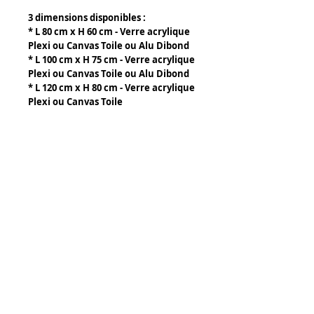
3 dimensions disponibles :
* L 80 cm x H 60 cm - Verre acrylique
Plexi ou Canvas Toile ou Alu Dibond
* L 100 cm x H 75 cm - Verre acrylique
Plexi ou Canvas Toile ou Alu Dibond
* L 120 cm x H 80 cm - Verre acrylique
Plexi ou Canvas Toile
Details
Composants par tableau :
- Verre acrylique plexiglass :
épaisseur 3 à 5 mm suivant la taille
du tableau. Accrochage mural par 2
baguettes aluminium fournies avec
Tony Caffin Occitour
le tableau.
14 rue de l' Avocette
- Canvas ou toile d'artiste. Prévoir
34300 Agde
montage sur chassis bois.
FRANCE
Accrochage mural par piton.
www.jean-hubert-niffac.com
- Alu Dibond : blanc, épaisseur 3 mm,
HD Haute Résolution, Plastification