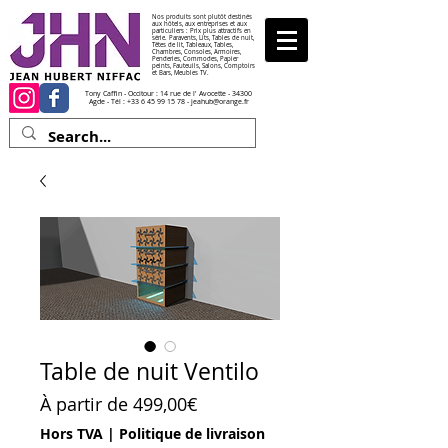
Nos produits sont plutôt destinés
aux hôtels, aux entreprises et aux
particuliers : Prix plus attractifs en
série. Paravents, Lits, Tables de nuit,
Têtes de lit, Tableaux, Tables,
Chambres, Consoles, Armoires,
Penderies, Commodes, Papier
peints, Fauteuils, Salons, Comptoirs
et Bars, Meubles TV.
Tony Caffin - Occitour : 14 rue de l' Avocette - 34300
Agde - Tél :
+33 6 45 99 15 78
-
jeahub@orange.fr
Table de nuit Ventilo
Prix promotionnel
À partir de
499,00€
Hors TVA
|
Politique de livraison