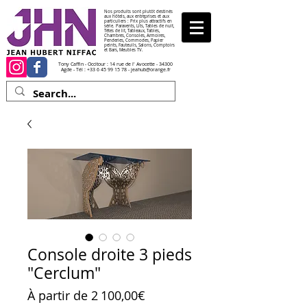
Nos produits sont plutôt destinés
aux hôtels, aux entreprises et aux
particuliers : Prix plus attractifs en
série. Paravents, Lits, Tables de nuit,
Têtes de lit, Tableaux, Tables,
Chambres, Consoles, Armoires,
Penderies, Commodes, Papier
peints, Fauteuils, Salons, Comptoirs
et Bars, Meubles TV.
Tony Caffin - Occitour : 14 rue de l' Avocette - 34300
Agde - Tél :
+33 6 45 99 15 78
-
jeahub@orange.fr
Console droite 3 pieds
"Cerclum"
Prix promotionnel
À partir de
2 100,00€