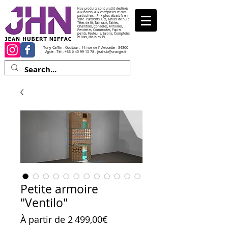
Nos produits sont plutôt destinés
aux hôtels, aux entreprises et aux
particuliers : Prix plus attractifs en
série. Paravents, Lits, Tables de nuit,
Têtes de lit, Tableaux, Tables,
Chambres, Consoles, Armoires,
Penderies, Commodes, Papier
peints, Fauteuils, Salons, Comptoirs
et Bars, Meubles TV.
Tony Caffin - Occitour : 14 rue de l' Avocette - 34300
Agde - Tél :
+33 6 45 99 15 78
-
jeahub@orange.fr
Petite armoire
"Ventilo"
Prix promotionnel
À partir de
2 499,00€