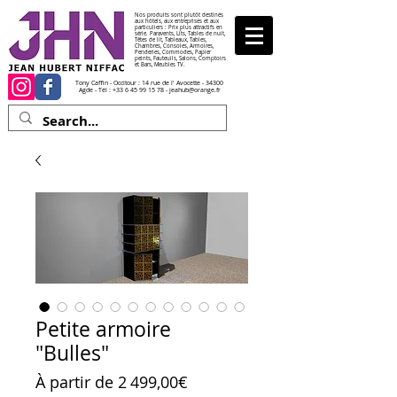
Nos produits sont plutôt destinés
aux hôtels, aux entreprises et aux
particuliers : Prix plus attractifs en
série. Paravents, Lits, Tables de nuit,
Têtes de lit, Tableaux, Tables,
Chambres, Consoles, Armoires,
Penderies, Commodes, Papier
peints, Fauteuils, Salons, Comptoirs
et Bars, Meubles TV.
Tony Caffin - Occitour : 14 rue de l' Avocette - 34300
Agde - Tél :
+33 6 45 99 15 78
-
jeahub@orange.fr
Petite armoire
"Bulles"
Prix promotionnel
À partir de
2 499,00€